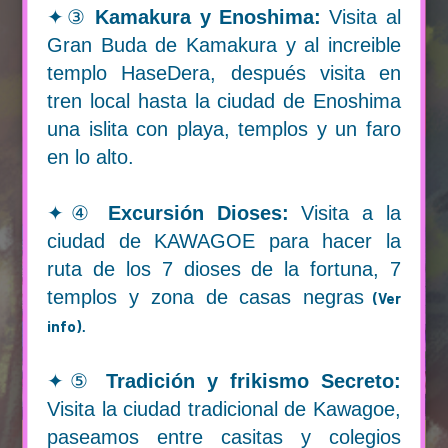
EXCURSIONES CERCA DE
✦③
Kamakura y Enoshima:
Visita al
TOKYO
Gran Buda de Kamakura y al increible
templo HaseDera, después visita en
tren local hasta la ciudad de Enoshima
INFORMACIÓN
una islita con playa, templos y un faro
en lo alto.
✦④
Excursión Dioses:
Visita a la
ciudad de KAWAGOE para hacer la
ruta de los 7 dioses de la fortuna, 7
templos y zona de casas negras
(Ver
.
info)
✦⑤
Tradición y frikismo Secreto:
Visita la ciudad tradicional de Kawagoe,
paseamos entre casitas y colegios