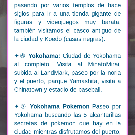
EXCURSIONES
pasando por varios templos de hace
100% FRIKIS
siglos para ir a una tienda gigante de
figuras y videojuegos muy barata,
INFORMACIÓN
también visitamos el casco antiguo de
la ciudad y Koedo (casas negras).
✦⑥
Yokohama:
Ciudad de Yokohama
al completo. Visita al MinatoMirai,
subida al LandMark, paseo por la noria
y el puerto, parque Yamashita, visita a
Chinatown y estadio de baseball.
✦⑦
Yokohama Pokemon
Paseo por
Yokohama buscando las 5 alcantarillas
secretas de pokemon que hay en la
ciudad mientras disfrutamos del puerto,