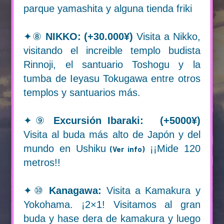
parque yamashita y alguna tienda friki
EXCURSIONES EN KYOTO
✦⑧
NIKKO: (+30.000¥)
Visita a Nikko,
INFORMACIÓN
visitando el increible templo budista
Rinnoji, el santuario Toshogu y la
tumba de Ieyasu Tokugawa entre otros
templos y santuarios más.
✦⑨
Excursión Ibaraki: (+5000¥)
Visita al buda más alto de Japón y del
mundo en Ushiku
¡¡Mide 120
(Ver info)
metros!!
✦⑩
Kanagawa:
Visita a Kamakura y
Yokohama. ¡2×1! Visitamos al gran
buda y hase dera de kamakura y luego
EXCURSIONES EN OSAKA Y