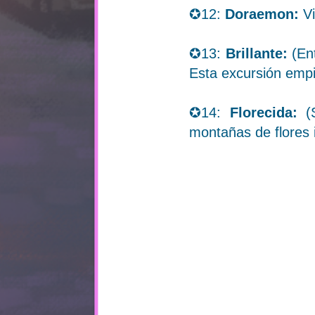
✪12:
Doraemon:
V
✪13:
Brillante:
(En
Esta excursión empi
✪14:
Florecida:
(S
montañas de flores 