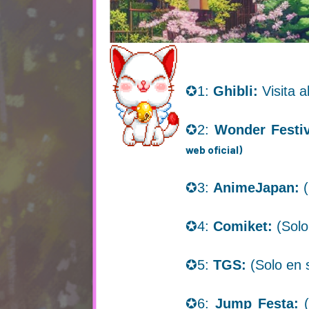
✪1:
Ghibli:
Visita 
✪2:
Wonder Festiv
web oficial)
✪3:
AnimeJapan:
(
✪4:
Comiket:
(Solo
✪5:
TGS:
(Solo en 
✪6:
Jump Festa: