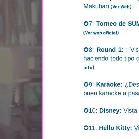
Makuhari
(Ver Web)
✪7:
Torneo de S
(Ver web oficial)
✪8:
Round 1:
: Vi
haciendo todo tipo 
info)
✪9:
Karaoke:
¿Dese
buen karaoke a pasa
✪10:
Disney:
Vista
✪11:
Hello Kitty:
Vi