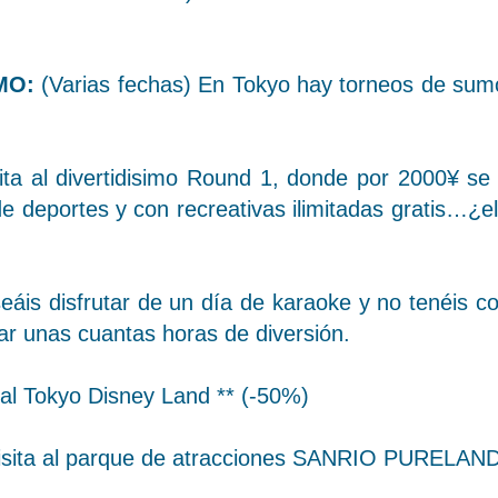
UMO:
(Varias fechas) En Tokyo hay torneos de su
EXCURSIONES
100% FRIKIS
sita al divertidisimo Round 1, donde por 2000¥ se
INFORMACIÓN
de deportes y con recreativas ilimitadas gratis…
áis disfrutar de un día de karaoke y no tenéis c
r unas cuantas horas de diversión.
 al Tokyo Disney Land ** (-50%)
sita al parque de atracciones SANRIO PURELAND 